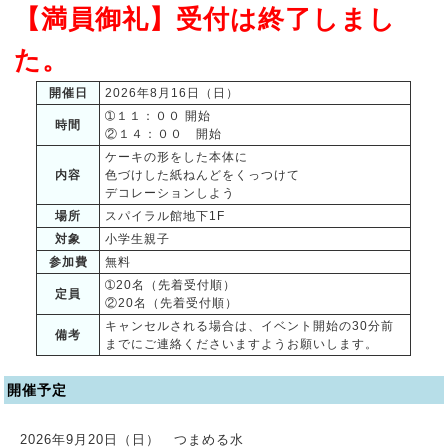
【満員御礼】受付は終了しまし
た。
開催日
2026年8月16日（日）
➀１１：００ 開始
時間
②１４：００ 開始
ケーキの形をした本体に
内容
色づけした紙ねんどをくっつけて
デコレーションしよう
場所
スパイラル館地下1F
対象
小学生親子
参加費
無料
➀20名（先着受付順）
定員
②20名（先着受付順）
キャンセルされる場合は、イベント開始の30分前
備考
までにご連絡くださいますようお願いします。
開催予定
2026年9月20日（日） つまめる水