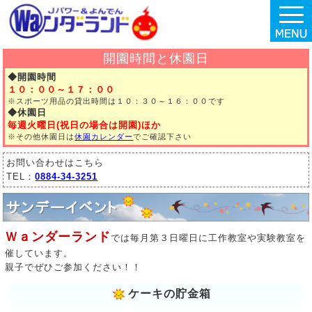
開園時間と休園日
◆開園時間
１０：００～１７：００
※スポーツ用品の貸出時間は
１０：３０～１６：００です
◆休園日
毎週火曜日
(祝日の場合は開園)ほか
※その他休園日は
休園
カレンダー
でご確認下さい
お問い合わせはこちら
TEL：
0884-34-3251
Ｗａンダーランド
では毎月第３日曜日に工作教室や実験教室を
催しています。
親子でぜひご参加ください！！
ケーキの貯金箱