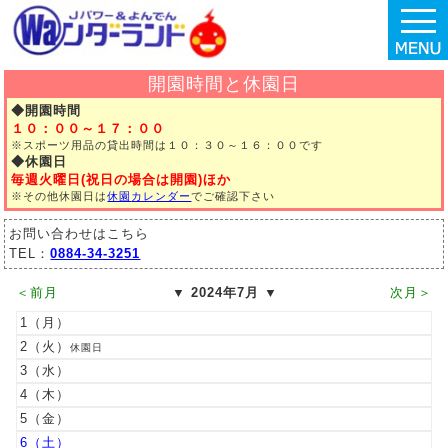
開園時間と休園日
◆開園時間
１０：００～１７：００
※スポーツ用品の貸出時間は
１０：３０～１６：００です
◆休園日
毎週火曜日
(祝日の場合は開園)ほか
※その他休園日は
休園
カレンダー
でご確認下さい
お問い合わせはこちら
TEL：
0884-34-3251
＜前月
▼ 2024年7月 ▼
次月＞
1
2
休園日
3
4
5
6