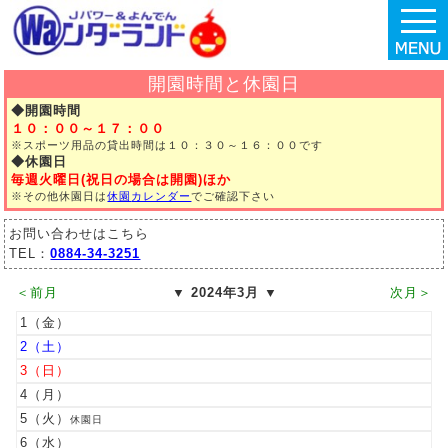
開園時間と休園日
◆開園時間
１０：００～１７：００
※スポーツ用品の貸出時間は
１０：３０～１６：００です
◆休園日
毎週火曜日
(祝日の場合は開園)ほか
※その他休園日は
休園
カレンダー
でご確認下さい
お問い合わせはこちら
TEL：
0884-34-3251
＜前月
▼ 2024年3月 ▼
次月＞
1
2
3
4
5
休園日
6