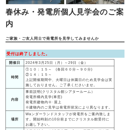
春休み・発電所個人見学会のご案
内
ご家族・ご友人同士で発電所を見学してみませんか
受付は終了しました。
開催日
2024年3月25日
（月）
～29日
（金）
①１０：１５～ (各回６０分～９０分)
②１４：１５～
時間
上記開催期間中、火曜日は休園日のため見学会は実
施しておりません。ご了承くださいませ。
事前説明(クリスタル館シアタールーム）
発電所構内見学(車窓)
内容
発電所建物内※･屋上
※建物内のご見学は発電所状況により異なります。
Waンダーランドスタッフが発電所をご案内致しま
場所
す。開始時刻の10分前までにクリスタル館受付に
お越し下さい。