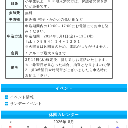
小学生以上 ※18歳未満の方は、保護者の付き添
対象
いが必要です。
参加費
無料
準備物
飲み物･帽子・かかとの低い靴など
申込期間内の10:00～17:00にお電話にてお申し込
みください。
申込方法
申込期間 2024年3月1日(金)～13日(水)
TEL（０８８４）３４－３２５１
※火曜日は休園日のため、電話がつながりません。
定員
１グループ最大６名まで
3月14日(木)確定後、折り返しお電話いたします。
※ご希望日が重なった場合、抽選となりますので第
備考
2・第3希望日や時間帯がございましたら申込時に
お伝え下さい。
イベント
イベント情報
サンデーイベント
休園カレンダー
＜
2026年 8月
＞
日
月
火
水
木
金
土